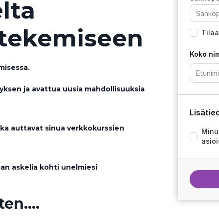
lta
 tekemiseen
Tila
Koko nim
misessa.
yksen ja avattua uusia mahdollisuuksia
Lisätie
ka auttavat sinua verkkokurssien
Minul
asioi
n askelia kohti unelmiesi
en....