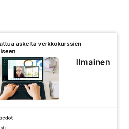
tattua askelta verkkokurssien
iseen
Ilmainen
tiedot