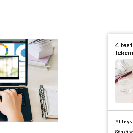
4 tes
tekem
Yhteys