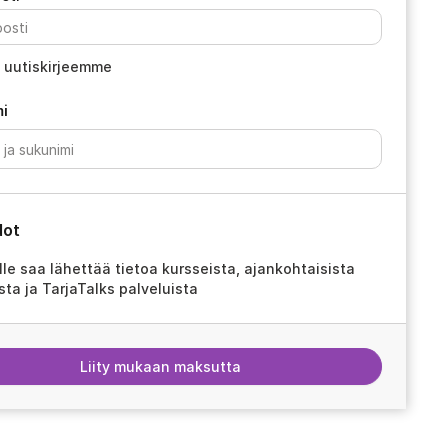
a uutiskirjeemme
i
dot
le saa lähettää tietoa kursseista, ajankohtaisista
sta ja TarjaTalks palveluista
Liity mukaan maksutta