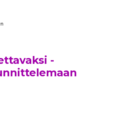
en
ettavaksi -
uunnittelemaan