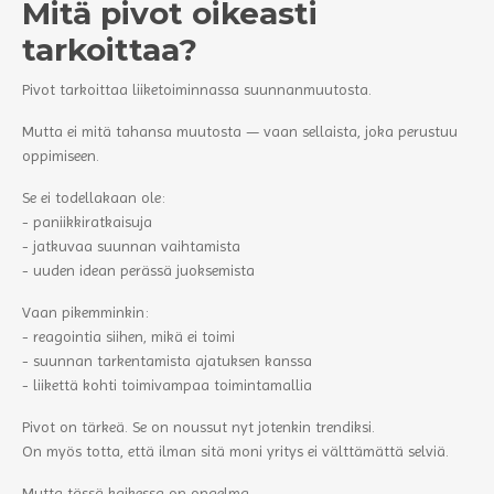
Mitä pivot oikeasti
tarkoittaa?
Pivot tarkoittaa liiketoiminnassa suunnanmuutosta.
Mutta ei mitä tahansa muutosta — vaan sellaista, joka perustuu
oppimiseen.
Se ei todellakaan ole:
- paniikkiratkaisuja
- jatkuvaa suunnan vaihtamista
- uuden idean perässä juoksemista
Vaan pikemminkin:
- reagointia siihen, mikä ei toimi
- suunnan tarkentamista ajatuksen kanssa
- liikettä kohti toimivampaa toimintamallia
Pivot on tärkeä. Se on noussut nyt jotenkin trendiksi.
On myös totta, että ilman sitä moni yritys ei välttämättä selviä.
Mutta tässä kaikessa on ongelma.