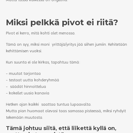
Miksi pelkkä pivot ei riitä?
Pivot ei kerro, mitä kohti olet menossa.
Tämä on syy, miksi moni yrittäjä/yritys jää siihen jumiin. Kehitetään
kehittämisen vuoksi.
Kun suunta ei ole kirkas, tapahtuu tämä:
- muutat tarjontaa
- testaat uutta kohderyhmää
- säädät hinnoittelua
- kokeilet uusia kanavia
Hetken ajan kaikki saattaa tuntua lupaavalta.
Mutta pian huomaat olevasi taas samassa pisteessä, miksi ryhdyit
tekemään muutosta.
Tämä johtuu siitä, että liikettä kyllä on,