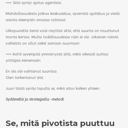
==> Siitä syntyi ajatus agentista.
Mahdollisuudesta jatkaa keskustelua, syventää ajattelua ja viedä
asioita eteenpäin omassa rytmissä.
Ulkopuolelta tämä voisi näyttää siltä, että suunta on muuttunut
monta kertaa. Mutta todellisuudessa näin ei ole. Jokainen näistä
vaiheista on ollut askel samaan suuntaan:
==> kohti syvempää ymmärrystä siitä, mikä oikeasti auttaa
yrittäjää etenemään
En siis ole vaihtanut suuntaa.
Olen tarkentanut sitä.
Juuri tästä syntyi lopulta se, mikä sitoo kaiken yhteen:
Sydämellä ja strategialla -metodi
Se, mitä pivotista puuttuu