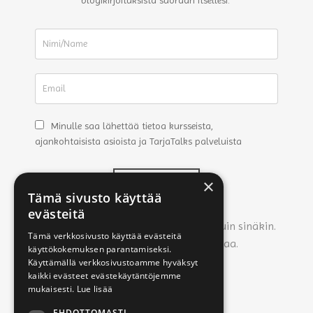
Minulle saa lähettää tietoa kursseista,
ajankohtaisista asioista ja TarjaTalks palveluista
×
LÄHETÄ
Tämä sivusto käyttää
evästeitä
Inhoan spämmäämistä yhtä paljon kuin sinäkin.
Tämä verkkosivusto käyttää evästeitä
Joten ei roskapostia - vain asiaa.
käyttökokemuksen parantamiseksi.
Käyttämällä verkkosivustoamme hyväksyt
kaikki evästeet evästekäytäntöjemme
mukaisesti.
Lue lisää
EHDOTTOMASTI