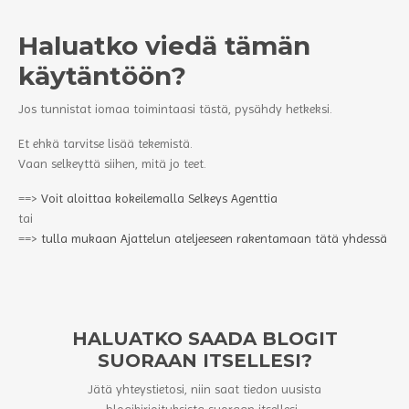
Haluatko viedä tämän
käytäntöön?
Jos tunnistat iomaa toimintaasi tästä, pysähdy hetkeksi.
Et ehkä tarvitse lisää tekemistä.
Vaan selkeyttä siihen, mitä jo teet.
==>
Voit aloittaa kokeilemalla Selkeys Agenttia
tai
==>
tulla mukaan Ajattelun ateljeeseen rakentamaan tätä yhdessä
HALUATKO SAADA BLOGIT
SUORAAN ITSELLESI?
Jätä yhteystietosi, niin saat tiedon uusista
blogikirjoituksista suoraan itsellesi.