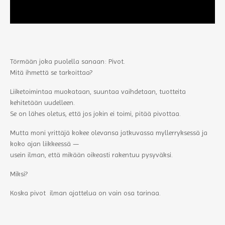
Törmään joka puolella sanaan: Pivot.
Mitä ihmettä se tarkoittaa?
Liiketoimintaa muokataan, suuntaa vaihdetaan, tuotteita
kehitetään uudelleen.
Se on lähes oletus, että jos jokin ei toimi, pitää pivottaa.
Mutta moni yrittäjä kokee olevansa jatkuvassa myllerryksessä ja
koko ajan liikkeessä —
usein ilman, että mikään oikeasti rakentuu pysyväksi.
Miksi?
Koska pivot ilman ajattelua on vain osa tarinaa.