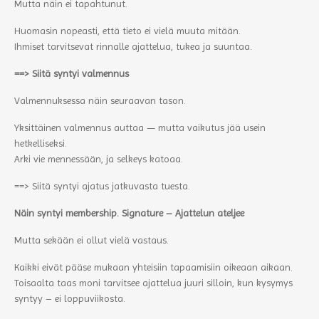
Mutta näin ei tapahtunut.
Huomasin nopeasti, että tieto ei vielä muuta mitään.
Ihmiset tarvitsevat rinnalle ajattelua, tukea ja suuntaa.
==> Siitä syntyi valmennus
Valmennuksessa näin seuraavan tason.
Yksittäinen valmennus auttaa — mutta vaikutus jää usein
hetkelliseksi.
Arki vie mennessään, ja selkeys katoaa.
==> Siitä syntyi ajatus jatkuvasta tuesta.
Näin syntyi membership. Signature – Ajattelun ateljee
Mutta sekään ei ollut vielä vastaus.
Kaikki eivät pääse mukaan yhteisiin tapaamisiin oikeaan aikaan.
Toisaalta taas moni tarvitsee ajattelua juuri silloin, kun kysymys
syntyy – ei loppuviikosta.