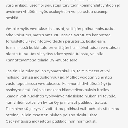
varahenkilö), useampi perustaja tarvitaan kommandiittiyhtiöön ja
avoimeen yhtiöön, myös osakeyhtiön voi perustaa useampi
henkilö.
​Vertaile myös verotukselliset asiat, yrittäjän palkanmaksuasiat
sekä vakuutus, matka yms. etuusasiat. Verotusta kannattaa
tarkastella liikevaihtotavoitteiden perusteella, koska esim.
toiminimessä kaikki tulo on yrittäjän henkilökohtaisen verotuksen
alaista tuloa. Jos siis yritys tekee hyvää tulosta, voi olla
kannattavampaa toimia Oy -muotoisena.
Jos sinulla tulee paljon työmatkakuluja, toiminimessa et voi
maksaa itsellesi matkakorvauksia. Matkat voidaan vähentää
vasta lopullisessa verotuksessa. Kommandiittiyhtiössä (ky) ja
osakeyhtiössä (Oy) voit maksaa kilometrikorvauksia itsellesi.
Samoin voit huolehtia työhyvinvointiasioista hiukan eri tavalla,
kun yhtiömuotosi on ky tai Oy ja maksat palkkaa itsellesi.
Toiminimessä ja ky:ssä voit ottaa palkkasi vaihtoehtoisesti omina
ottoina, jolloin "säästät" hiukan palkan sivukuluissa.
Osakeyhtiössä maksetaan palkkaa ihan normaalisti.