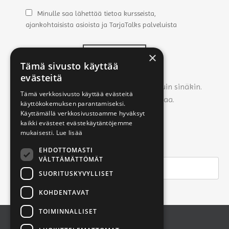
Minulle saa lähettää tietoa kursseista,
ajankohtaisista asioista ja TarjaTalks palveluista
×
LÄHETÄ
Tämä sivusto käyttää
evästeitä
Inhoan spämmäämistä yhtä paljon kuin sinäkin.
Tämä verkkosivusto käyttää evästeitä
Joten ei roskapostia - vain asiaa.
käyttökokemuksen parantamiseksi.
Käyttämällä verkkosivustoamme hyväksyt
kaikki evästeet evästekäytäntöjemme
mukaisesti.
Lue lisää
EHDOTTOMASTI
VÄLTTÄMÄTTÖMÄT
SUORITUSKYVYLLISET
KOHDENTAVAT
TOIMINNALLISET