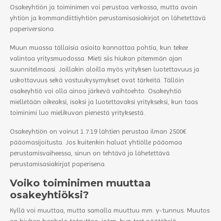
Osakeyhtiön ja toiminimen voi perustaa verkossa, mutta avoin
yhtiön ja kommandiittiyhtiön perustamisasiakirjat on lähetettävä
paperiversiona.
Muun muassa tällaisia asioita kannattaa pohtia, kun tekee
valintaa yritysmuodossa. Mieti siis hiukan pitemmän ajan
suunnitelmaasi. Joillakin aloilla myös yrityksen luotettavuus ja
uskottavuus sekä vastuukysymykset ovat tärkeitä. Tällöin
osakeyhtiö voi olla ainoa järkevä vaihtoehto. Osakeyhtiö
mielletään oikeaksi, isoksi ja luotettavaksi yritykseksi, kun taas
toiminimi luo mielikuvan pienestä yrityksestä.
Osakeyhtiön on voinut 1.7.19 lähtien perustaa ilman 2500€
pääomasijoitusta. Jos kuitenkin haluat yhtiölle pääomaa
perustamisvaiheessa, sinun on tehtävä ja lähetettävä
perustamisasiakirjat paperisena.
Voiko toiminimen muuttaa
osakeyhtiöksi?
Kyllä voi muuttaa, mutta samalla muuttuu mm. y-tunnus. Muutos
on hiukan hankala toteuttaa, joten, kun teet päätöksiä