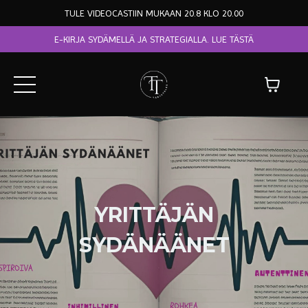
TULE VIDEOCASTIIN MUKAAN 20.8 KLO 20.00
E-KIRJA SYDÄMELLÄ JA STRATEGIALLA. LUE TÄSTÄ
YRITTÄJÄN
SYDÄNÄÄNET