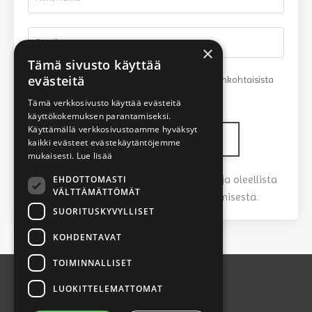
×
Tämä sivusto käyttää
evästeitä
Minulle saa lähettää tietoa kursseista, ajankohtaisista
asioista ja TarjaTalks palveluista
Tämä verkkosivusto käyttää evästeitä
käyttökokemuksen parantamiseksi.
Käyttämällä verkkosivustoamme hyväksyt
Liity mukaan helposti
kaikki evästeet evästekäytäntöjemme
mukaisesti.
Lue lisää
Älä pelkää, saat minulta vain tärkeää ja oleellista
EHDOTTOMASTI
VÄLTTÄMÄTTÖMÄT
informaatiota. En pidä spämmäämisestä.
SUORITUSKYVYLLISET
KOHDENTAVAT
TOIMINNALLISET
LUOKITTELEMATTOMAT
3177635-4
Tietosuojaseloste