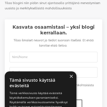
Tilaa blogini niin pidän sinut ajantasalla yrittäjänä menestymisen
uusista ja merkityksellisistä mahdollisuuksista.
Kasvata osaamistasi – yksi blogi
kerrallaan.
Tilaa ilmaiset neuvot ja tiedot suoraan itsellesi. Et enää
tarvitse etsiä tietoa.
×
Tämä sivusto käyttää
evästeitä
Minulle saa lähettää tietoa kursseista, ajankohtaisista
asioista ja TarjaTalks palveluista
Tämä verkkosivusto käyttää evästeitä
käyttökokemuksen parantamiseksi.
Käyttämällä verkkosivustoamme hyväksyt
Liity mukaan helposti
kaikki evästeet evästekäytäntöjemme