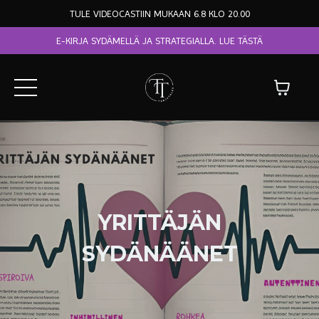
TULE VIDEOCASTIIN MUKAAN 6.8 KLO 20.00
E-KIRJA SYDÄMELLÄ JA STRATEGIALLA. LUE TÄSTÄ
YRITTÄJÄN
SYDÄNÄÄNET