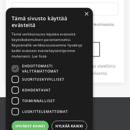
×
Tämä sivusto käyttää
evästeitä
Minulle saa lähettää tietoa kursseista, ajankohtaisista
asioista ja TarjaTalks palveluista
Tämä verkkosivusto käyttää evästeitä
käyttökokemuksen parantamiseksi.
Käyttämällä verkkosivustoamme hyväksyt
Liity mukaan helposti
kaikki evästeet evästekäytäntöjemme
mukaisesti.
Lue lisää
Älä pelkää, saat minulta vain tärkeää ja oleellista
EHDOTTOMASTI
VÄLTTÄMÄTTÖMÄT
informaatiota. En pidä spämmäämisestä.
SUORITUSKYVYLLISET
KOHDENTAVAT
TOIMINNALLISET
LUOKITTELEMATTOMAT
3177635-4
Tietosuojaseloste
HYVÄKSY KAIKKI
HYLKÄÄ KAIKKI