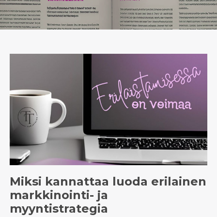
Miksi kannattaa luoda erilainen
markkinointi- ja
myyntistrategia