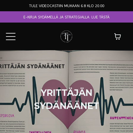
TULE VIDEOCASTIIN MUKAAN 6.8 KLO 20.00
E-KIRJA SYDÄMELLÄ JA STRATEGIALLA. LUE TÄSTÄ
YRITTÄJÄN
SYDÄNÄÄNET